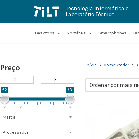
Tecnologia Informática e
Laboratório Técnico
Avançar
para
o
conteúdo
Desktops
Portáteis
Smartphones
Ta
Início
\
Computador
\
A
Preço
€2
€3
2
2
3
3
3
Marca
Processador