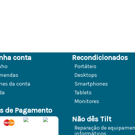
nha conta
Recondicionados
nho
Portáteis
mendas
Desktops
hes da conta
Smartphones
da
Tablets
Monitores
s de Pagamento
Não dês Tilt
Reparação de equipame
informáticos