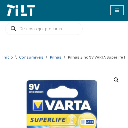
Avançar
para
o
conteúdo
Início
\
Consumíveis
\
Pilhas
\
Pilhas Zinc 9V VARTA Superlife 1 u