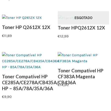
ESGOTADO
Toner HP Q2612X 12X
Toner HPQ2612X 12X
€
11,89
€
12,99
Toner Compatível HP
Toner Compatível HP
CF383A Magenta
CE285A/CE278A/CB435A/CB436A
€
14,90
HP – 85A/78A/35A/36A
€
9,90