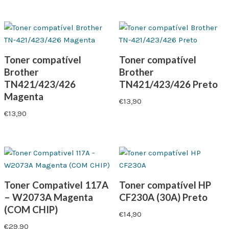
Toner compatível
Toner compatível
Brother
Brother
TN421/423/426
TN421/423/426 Preto
Magenta
€
13,90
€
13,90
Toner Compativel 117A
Toner compatível HP
– W2073A Magenta
CF230A (30A) Preto
(COM CHIP)
€
14,90
€
29,90