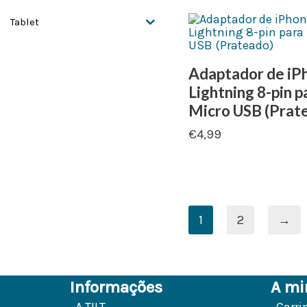
Tablet
Adaptador de iP
Lightning 8-pin p
Micro USB (Prat
€
4,99
1
2
→
Informações
A mi