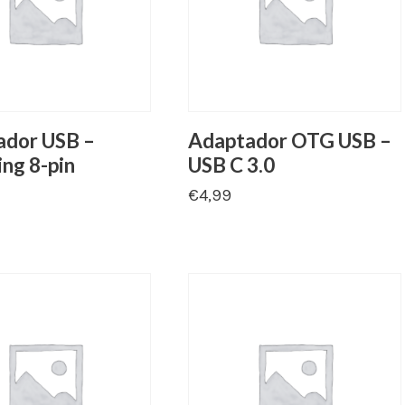
ador USB –
Adaptador OTG USB –
ing 8-pin
USB C 3.0
€
4,99