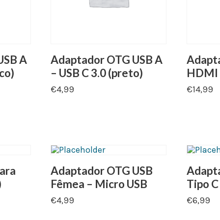
USB A
Adaptador OTG USB A
Adapta
co)
– USB C 3.0 (preto)
HDMI
€
4,99
€
14,99
ara
Adaptador OTG USB
Adapta
)
Fêmea – Micro USB
Tipo C
€
4,99
€
6,99