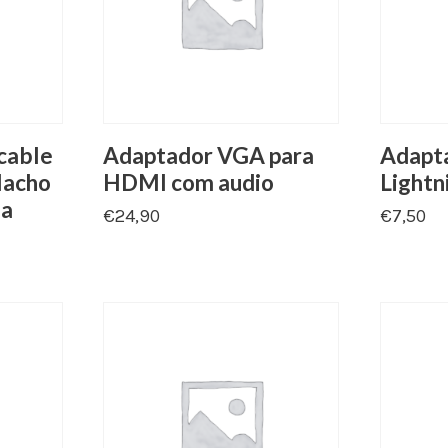
cable
Adaptador VGA para
Adapt
Macho
HDMI com audio
Lightn
ea
€
24,90
€
7,50