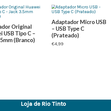
Adaptador Micro USB
dor Original
– USB Type C
 USB Tipo C –
(Prateado)
.5mm (Branco)
€
4,99
Loja de Rio Tinto