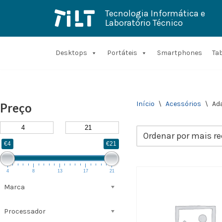
Tecnologia Informática e
Laboratório Técnico
Avançar
para
o
conteúdo
Desktops
Portáteis
Smartphones
Ta
Início
\
Acessórios
\
Ad
Preço
€4
€21
4
8
13
17
21
Marca
Processador