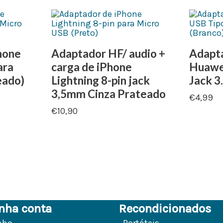
hone
Adaptador HF/ audio +
Adapta
ara
carga de iPhone
Huawei
eado)
Lightning 8-pin jack
Jack 3
3,5mm Cinza Prateado
€
4,99
€
10,90
nha conta
Recondicionados