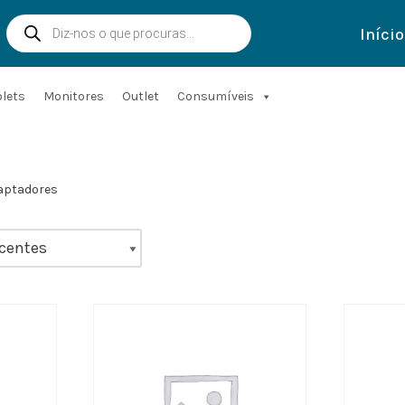
Início
blets
Monitores
Outlet
Consumíveis
aptadores