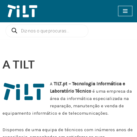
Avançar
para
o
conteúdo
A TILT
A
TILT.pt – Tecnologia Informática e
Laboratório Técnico
é uma empresa da
área da informática especializada na
reparação, manutenção e venda de
equipamento informático e de telecomunicações.
Dispomos de uma equipa de técnicos com inúmeros anos de
experiência, empenhados em satisfazer as suas