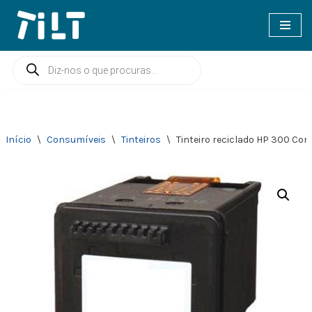
Avançar
para
o
conteúdo
Início
\
Consumíveis
\
Tinteiros
\
Tinteiro reciclado HP 300 Cor