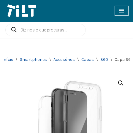
Avançar
para
o
conteúdo
Início
\
Smartphones
\
Acessórios
\
Capas
\
360
\
Capa 360