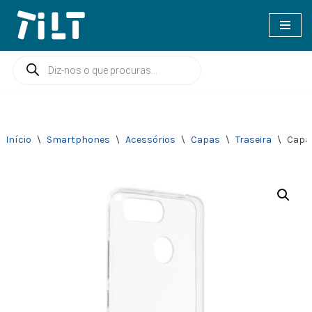
Avançar
para
o
conteúdo
Início
\
Smartphones
\
Acessórios
\
Capas
\
Traseira
\
Capa 