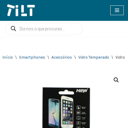
Avançar
para
o
conteúdo
Início
\
Smartphones
\
Acessórios
\
Vidro Temperado
\
Vidro 