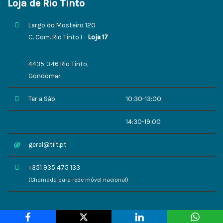
Loja de Rio Tinto
Largo do Mosteiro 120
C. Com. Rio Tinto I -
Loja 17
4435-346 Rio Tinto,
Gondomar
Ter a Sáb
10:30-13:00
14:30-19:00
geral@tilt.pt
+351 935 475 133
(Chamada para rede móvel nacional)
TILT.pt | Dinamizado por
evolua.pt