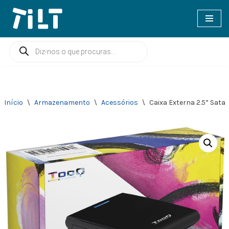
Avançar
para
o
conteúdo
Início
\
Armazenamento
\
Acessórios
\
Caixa Externa 2.5” Sata