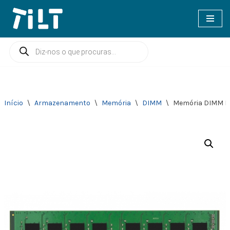
Avançar
para
o
conteúdo
Início
\
Armazenamento
\
Memória
\
DIMM
\
Memória DIMM D