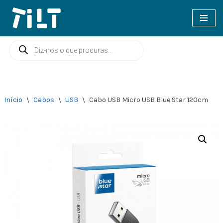
Avançar
para
o
conteúdo
Início
\
Cabos
\
USB
\
Cabo USB Micro USB Blue Star 120cm