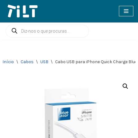
Avançar
para
o
conteúdo
Início
\
Cabos
\
USB
\
Cabo USB para iPhone Quick Charge Blue 