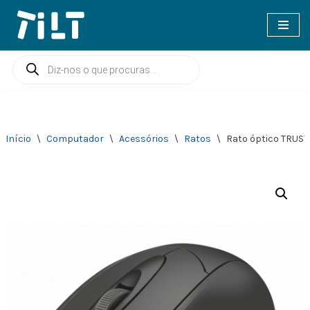
Avançar
para
o
conteúdo
Início
\
Computador
\
Acessórios
\
Ratos
\
Rato óptico TRUST 