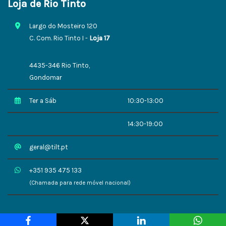
Loja de Rio Tinto
Largo do Mosteiro 120
C. Com. Rio Tinto I -
Loja 17
4435-346 Rio Tinto,
Gondomar
Ter a Sáb
10:30-13:00
14:30-19:00
geral@tilt.pt
+351 935 475 133
(Chamada para rede móvel nacional)
TILT.pt | Dinamizado por
evolua.pt