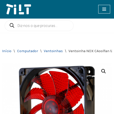
Avançar
para
o
conteúdo
Início
\
Computador
\
Ventoinhas
\
Ventoinha NOX CAoolfan 1