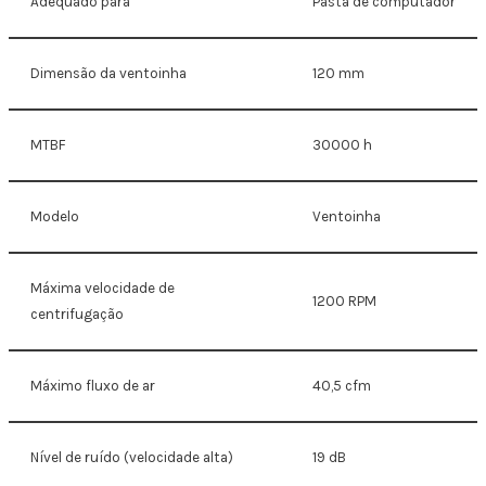
Adequado para
Pasta de computador
Dimensão da ventoinha
120 mm
MTBF
30000 h
Modelo
Ventoinha
Máxima velocidade de
1200 RPM
centrifugação
Máximo fluxo de ar
40,5 cfm
Nível de ruído (velocidade alta)
19 dB