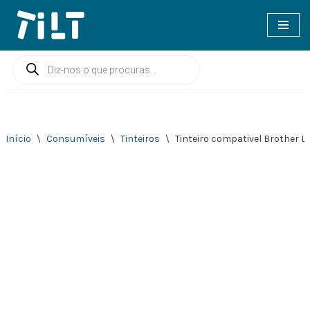
Avançar
para
o
conteúdo
Início
\
Consumíveis
\
Tinteiros
\
Tinteiro compativel Brother 