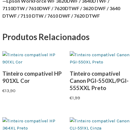
—Epson WorkForce WF 3620DWF / 3640DTWF /
7110DTW / 7610DWF / 7620DTWF / 3620 DWF / 3640
DTWF / 7110 DTW / 7610 DWF / 7620 DTWF
Produtos Relacionados
Tinteiro compatível HP
Tinteiro compatível
901XL Cor
Canon PGI-550XL/PGI-
555XXL Preto
€
13,90
€
1,99