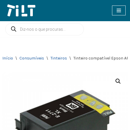
Avançar
para
o
conteúdo
Início
\
Consumíveis
\
Tinteiros
\
Tinteiro compatível Epson AR-