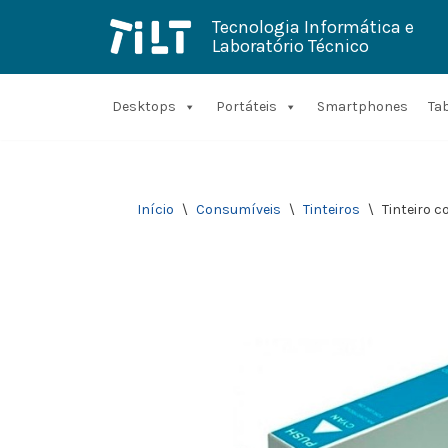
Tecnologia Informática e
Laboratório Técnico
Avançar
para
o
conteúdo
Desktops
Portáteis
Smartphones
Ta
Início
\
Consumíveis
\
Tinteiros
\
Tinteiro 