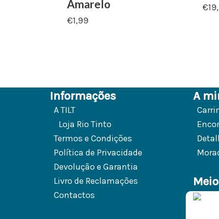
Amarelo
€
19
€
1,99
Informações
A mi
A TILT
Carri
Loja Rio Tinto
Enco
Termos e Condições
Detal
Política de Privacidade
Mora
Devolução e Garantia
Meio
Livro de Reclamações
Contactos