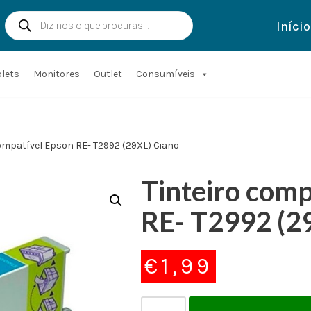
Início
blets
Monitores
Outlet
Consumíveis
compatível Epson RE- T2992 (29XL) Ciano
Tinteiro comp
RE- T2992 (2
€
1,99