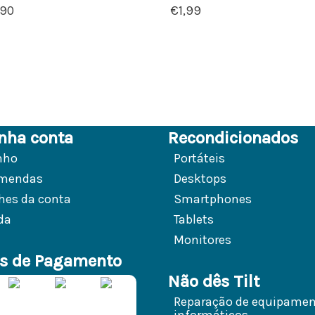
,90
€
1,99
nha conta
Recondicionados
nho
Portáteis
mendas
Desktops
hes da conta
Smartphones
da
Tablets
Monitores
s de Pagamento
Não dês Tilt
Reparação de equipame