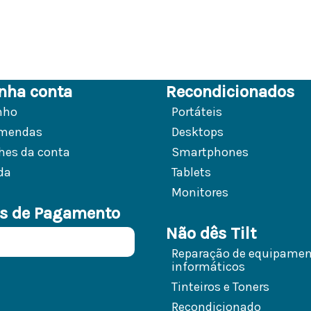
nha conta
Recondicionados
nho
Portáteis
mendas
Desktops
hes da conta
Smartphones
da
Tablets
Monitores
s de Pagamento
Não dês Tilt
Reparação de equipame
informáticos
Tinteiros e Toners
Recondicionado