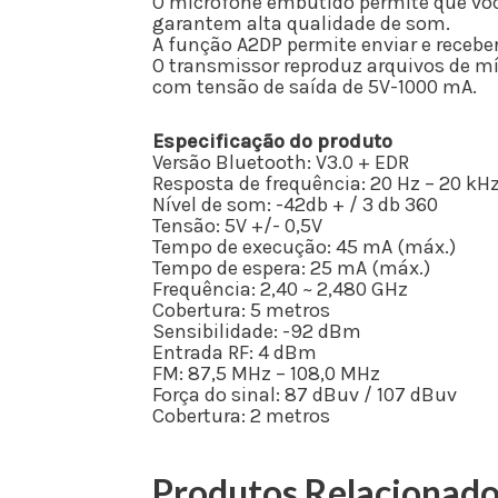
O microfone embutido permite que você
garantem alta qualidade de som.
A função A2DP permite enviar e recebe
O transmissor reproduz arquivos de m
com tensão de saída de 5V-1000 mA.
Especificação do produto
Versão Bluetooth: V3.0 + EDR
Resposta de frequência: 20 Hz – 20 kH
Nível de som: -42db + / 3 db 360
Tensão: 5V +/- 0,5V
Tempo de execução: 45 mA (máx.)
Tempo de espera: 25 mA (máx.)
Frequência: 2,40 ~ 2,480 GHz
Cobertura: 5 metros
Sensibilidade: -92 dBm
Entrada RF: 4 dBm
FM: 87,5 MHz – 108,0 MHz
Força do sinal: 87 dBuv / 107 dBuv
Cobertura: 2 metros
Produtos Relacionad