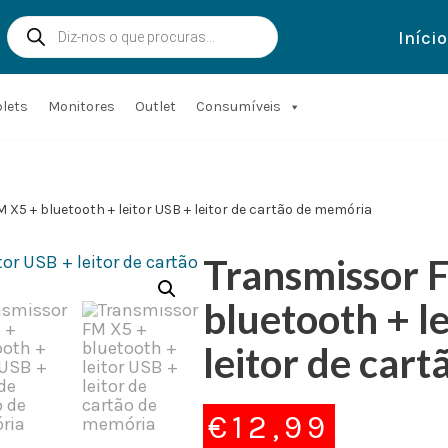
Início
blets
Monitores
Outlet
Consumíveis
X5 + bluetooth + leitor USB + leitor de cartão de memória
Transmissor 
bluetooth + l
leitor de car
€
12,99