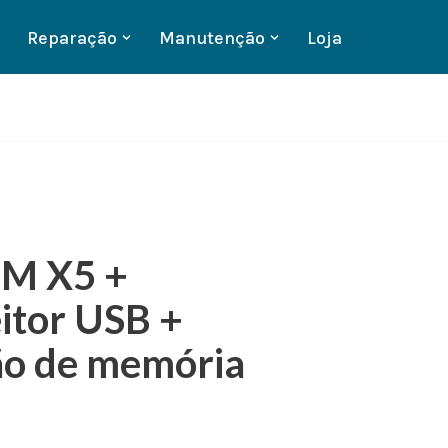
Reparação
Manutenção
Loja
FM X5 +
eitor USB +
tão de memória