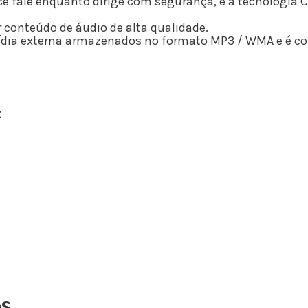
 fale enquanto dirige com segurança, e a tecnologia C
r conteúdo de áudio de alta qualidade.
ídia externa armazenados no formato MP3 / WMA e é co
z
os