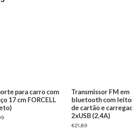
orte para carro com
Transmissor FM em
aço 17 cm FORCELL
bluetooth com leito
eto)
de cartão e carrega
2xUSB (2,4A)
99
€
21,89