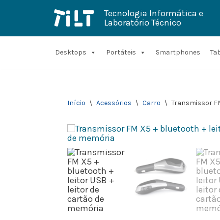
Tecnologia Informática e
Laboratório Técnico
Avançar
para
o
conteúdo
Desktops
Portáteis
Smartphones
Ta
Início
\
Acessórios
\
Carro
\
Transmissor FM 