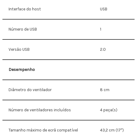
Interface do host
USB
Número de USB
1
Versão USB
2.0
Desempenho
Diâmetro do ventilador
8 cm
Número de ventiladores incluídos
4 peça(s)
Tamanho máximo de ecrã compatível
43,2 cm (17″)