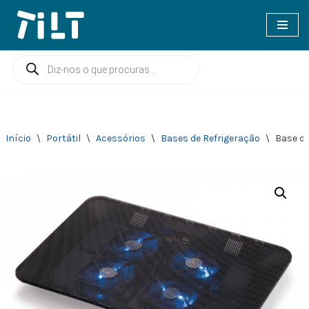
Avançar
para
o
conteúdo
Início
\
Portátil
\
Acessórios
\
Bases de Refrigeração
\
Base de