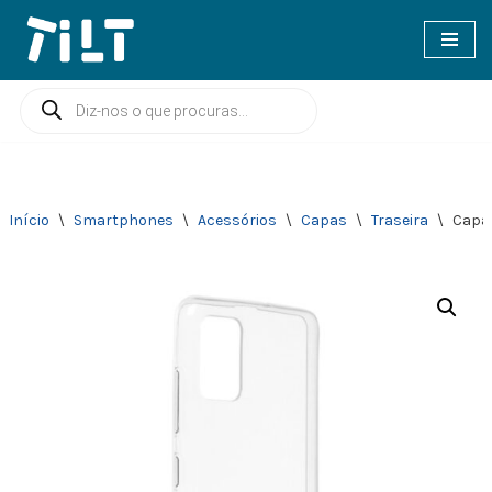
Avançar
para
o
conteúdo
Início
\
Smartphones
\
Acessórios
\
Capas
\
Traseira
\
Capa 