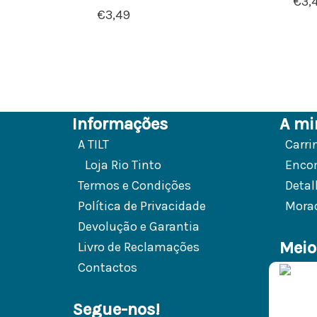
€
3,
€
3,49
Informações
A mi
A TILT
Carri
Loja Rio Tinto
Enco
Termos e Condições
Detal
Política de Privacidade
Mora
Devolução e Garantia
Meio
Livro de Reclamações
Contactos
Segue-nos!