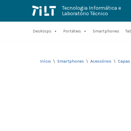
Tecnologia Informática e
Laboratório Técnico
Avançar
para
o
conteúdo
Desktops
Portáteis
Smartphones
Ta
Início
\
Smartphones
\
Acessórios
\
Capas