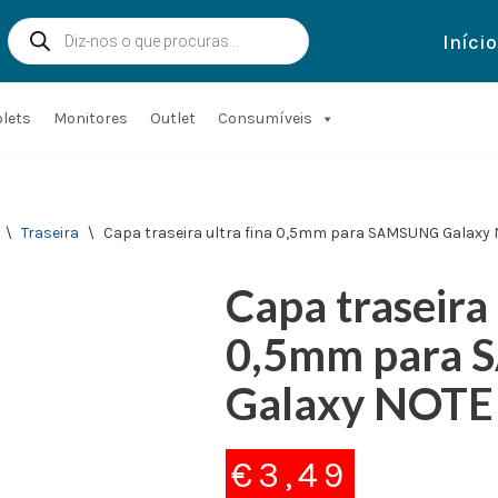
Início
blets
Monitores
Outlet
Consumíveis
\
Traseira
\
Capa traseira ultra fina 0,5mm para SAMSUNG Galaxy
Capa traseira 
0,5mm para
Galaxy NOTE
€
3,49