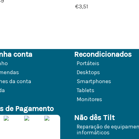
49
€
3,51
nha conta
Recondicionados
nho
Portáteis
mendas
Desktops
hes da conta
Smartphones
da
Tablets
Monitores
s de Pagamento
Não dês Tilt
Reparação de equipame
informáticos