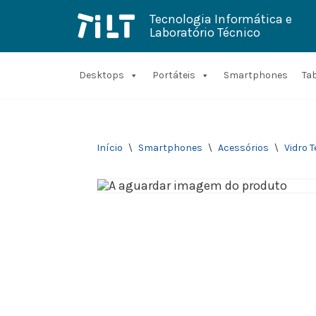
Tecnologia Informática e
Laboratório Técnico
Avançar
para
o
conteúdo
Desktops
Portáteis
Smartphones
Ta
Início
\
Smartphones
\
Acessórios
\
Vidro 