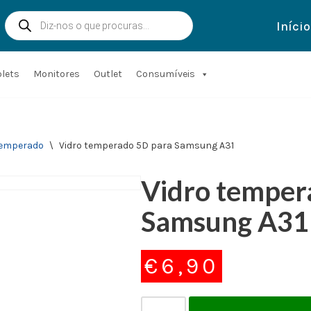
Início
blets
Monitores
Outlet
Consumíveis
Temperado
\
Vidro temperado 5D para Samsung A31
Vidro temper
Samsung A31
€
6,90