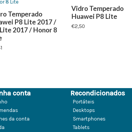
Vidro Temperado
dro Temperado
Huawei P8 Lite
wei P8 Lite 2017 /
€
2,50
Lite 2017 / Honor 8
e
51
nha conta
Recondicionados
nho
Portáteis
mendas
Desktops
hes da conta
Smartphones
da
Tablets