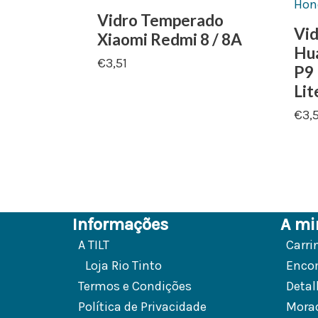
Vidro Temperado
Vi
Xiaomi Redmi 8 / 8A
Hua
€
3,51
P9 
Lit
€
3,
Informações
A mi
A TILT
Carri
Loja Rio Tinto
Enco
Termos e Condições
Detal
Política de Privacidade
Mora