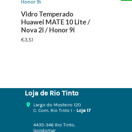
Vidro Temperado
Huawei MATE 10 Lite /
Nova 2i / Honor 9i
€
3,51
Loja de Rio Tinto
Largo do Mosteiro 120
C. Com. Rio Tinto I -
Loja 17
4435-346 Rio Tinto,
Gondomar