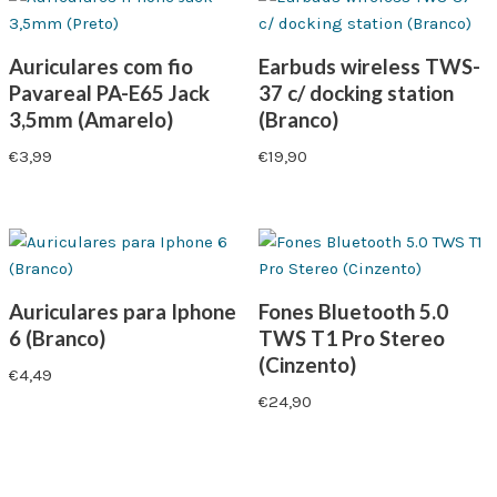
Auriculares com fio
Earbuds wireless TWS-
Pavareal PA-E65 Jack
37 c/ docking station
3,5mm (Amarelo)
(Branco)
€
3,99
€
19,90
Auriculares para Iphone
Fones Bluetooth 5.0
6 (Branco)
TWS T1 Pro Stereo
(Cinzento)
€
4,49
€
24,90