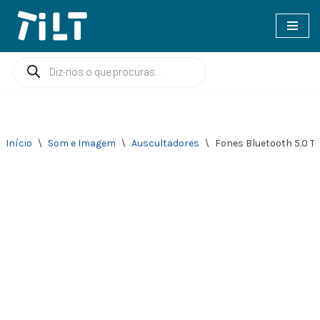
Avançar
para
o
conteúdo
Início
\
Som e Imagem
\
Auscultadores
\
Fones Bluetooth 5.0 T