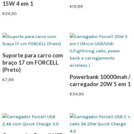
15W 4 em 1
€
19,99
€
24,90
Suporte para carro com
braço 17 cm FORCELL
(Preto)
Powerbank 10000mah /
€
7,99
carregador 20W 5 em 1
€
34,90