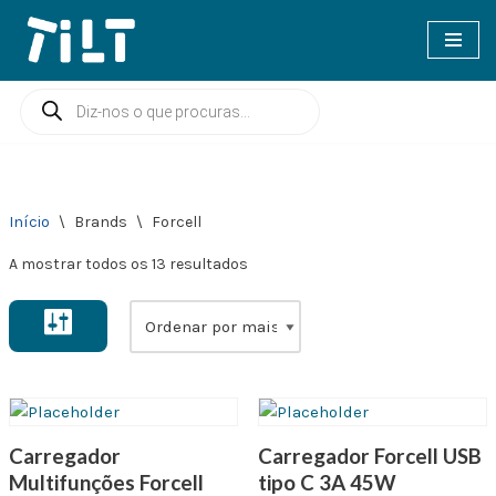
Avançar
para
o
conteúdo
Início
\
Brands
\
Forcell
A mostrar todos os 13 resultados
Carregador
Carregador Forcell USB
Multifunções Forcell
tipo C 3A 45W