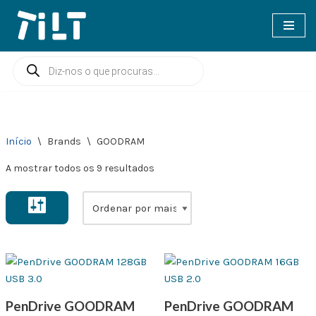
Avançar
para
o
conteúdo
Início
\
Brands
\
GOODRAM
A mostrar todos os 9 resultados
PenDrive GOODRAM
PenDrive GOODRAM